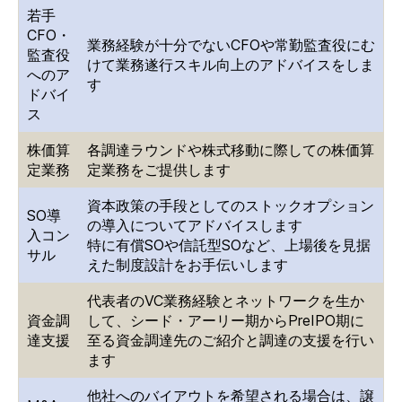
若手
CFO・
業務経験が十分でないCFOや常勤監査役にむ
監査役
けて業務遂行スキル向上のアドバイスをしま
へのア
す
ドバイ
ス
株価算
各調達ラウンドや株式移動に際しての株価算
定業務
定業務をご提供します
資本政策の手段としてのストックオプション
SO導
の導入についてアドバイスします
入コン
特に有償SOや信託型SOなど、上場後を見据
サル
えた制度設計をお手伝いします
代表者のVC業務経験とネットワークを生か
資金調
して、シード・アーリー期からPreIPO期に
達支援
至る資金調達先のご紹介と調達の支援を行い
ます
他社へのバイアウトを希望される場合は、譲