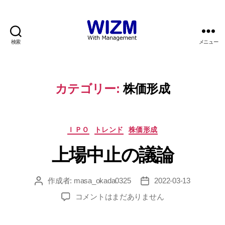
検索
メニュー
WIZM
カテゴリー:
株価形成
カ
ＩＰＯ
トレンド
株価形成
テ
上場中止の議論
ゴ
リ
ー
作成者:
masa_okada0325
2022-03-13
投
投
稿
稿
上
コメントはまだありません
者
日
場
中