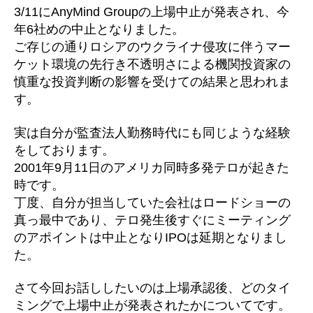
止
3/11にAnyMind Groupの上場中止が発表され、今
の
年6社めの中止となりました。
議
ご存じの通りロシアのウクライナ侵攻に伴うマー
論
ケット環境の先行き不透明さによる機関投資家の
へ
慎重な投資判断の影響を受けての結果と思われま
の
す。
実は自分が監査法人勤務時代にも同じような経験
をしております。
2001年9月11日のアメリカ同時多発テロが起きた
時です。
丁度、自分が担当していた会社はロードショーの
真っ最中であり、テロ発生後すぐにミーティング
のアポイントは中止となりIPOは延期となりまし
た。
さて今回お話ししたいのは上場承認後、どのタイ
ミングで上場中止が発表されたかについてです。